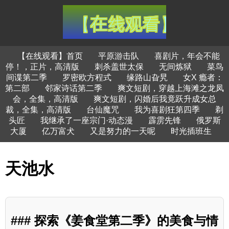
【在线观看】首页
平原游击队
喜剧片，年会不能
停！，正片，高清版
刺杀盖世太保
无间炼狱
菜鸟
间谍第二季
罗密欧方程式
缘路山旮旯
女X 瘾者：
第二部
邻家诗话第二季
爽文短剧，穿越上海滩之龙凤
会，全集，高清版
爽文短剧，闪婚后我竟跃升成女总
裁，全集，高清版
台仙魔咒
我为喜剧狂第四季
剃
头匠
我继承了一座宗门·动态漫
霹雳先锋
俄罗斯
大厦
亿万富犬
又是努力的一天呢
时光插班生
天池水
### 探索《姜食堂第二季》的美食与情