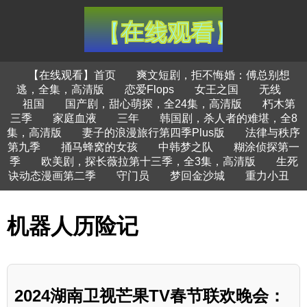
【在线观看】首页
爽文短剧，拒不悔婚：傅总别想
逃，全集，高清版
恋爱Flops
女王之国
无线
祖国
国产剧，甜心萌探，全24集，高清版
朽木第
三季
家庭血液
三年
韩国剧，杀人者的难堪，全8
集，高清版
妻子的浪漫旅行第四季Plus版
法律与秩序
第九季
捅马蜂窝的女孩
中韩梦之队
糊涂侦探第一
季
欧美剧，探长薇拉第十三季，全3集，高清版
生死
诀动态漫画第二季
守门员
梦回金沙城
重力小丑
机器人历险记
2024湖南卫视芒果TV春节联欢晚会：