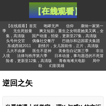
【在线观看】首页
咆哮无声
信仰
康纳一家第一
季
无生死较量
爽文短剧，重生之女明星她美又飒，全
集，高清版
国产动漫，招柴，更新至27集，高清版
头号外交官
偶像社交餐厅
巴德尔和迈因霍夫集团
东成西就2011
剧情片，女儿国前传，正片，高清版
儿大不由爹
医生不是神
美食告白记第三季
非法
入境
法律与秩序第六季
日本动漫，事与愿违的不死冒
险者，更新至12集，高清版
青春海滩大电影
局中
劫
幻影英雄
逆回之矢