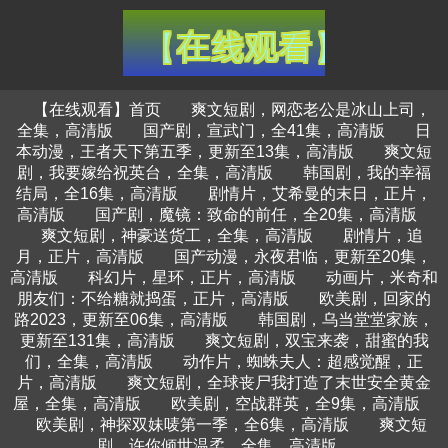
【在线观看】首页
爽文短剧，网恋老公是冰山上司，
全集，高清版
国产剧，宣武门，全41集，高清版
日
本动漫，王者天下第五季，更新至13集，高清版
爽文短
剧，我要嫁给祝英台，全集，高清版
韩国剧，我的幸福
结局，全16集，高清版
剧情片，艾希曼的末日，正片，
高清版
国产剧，魔镜：致命的前任，全20集，高清版
爽文短剧，神豪送货工，全集，高清版
剧情片，追
月，正片，高清版
国产动漫，永夜君临，更新至20集，
高清版
科幻片，星环，正片，高清版
动画片，米奇和
朋友们：不给糖就捣蛋，正片，高清版
欧美剧，回家的
路2023，更新至06集，高清版
韩国剧，乌当堂堂家族，
更新至131集，高清版
爽文短剧，双宝来袭，甜蜜的我
们，全集，高清版
动作片，蜘蛛夫人：超感觉醒，正
片，高清版
爽文短剧，全球丧尸我打造了末世安全黄金
屋，全集，高清版
欧美剧，空战群英，全9集，高清版
欧美剧，神探双妹唛第一季，全6集，高清版
爽文短
剧，许你倾世温柔，全集，高清版