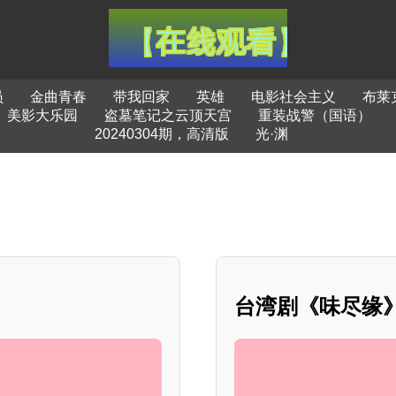
员
金曲青春
带我回家
英雄
电影社会主义
布莱
美影大乐园
盗墓笔记之云顶天宫
重装战警（国语）
20240304期，高清版
光·渊
台湾剧《味尽缘