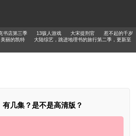
克书店第三季
13骇人游戏
大宋提刑官
惹不起的千岁
美丽的凯特
大陆综艺，跳进地理书的旅行第二季，更新至
》有几集？是不是高清版？