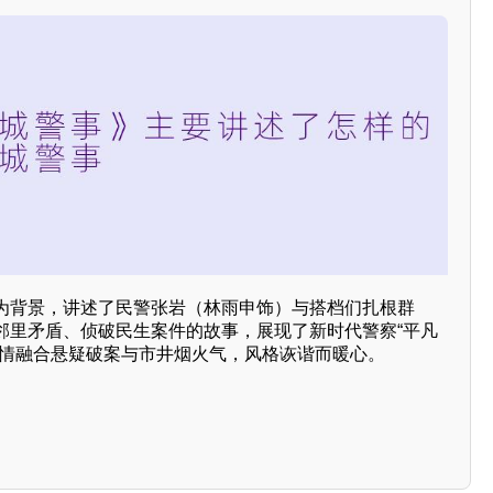
为背景，讲述了民警张岩（林雨申饰）与搭档们扎根群
邻里矛盾、侦破民生案件的故事，展现了新时代警察“平凡
剧情融合悬疑破案与市井烟火气，风格诙谐而暖心。