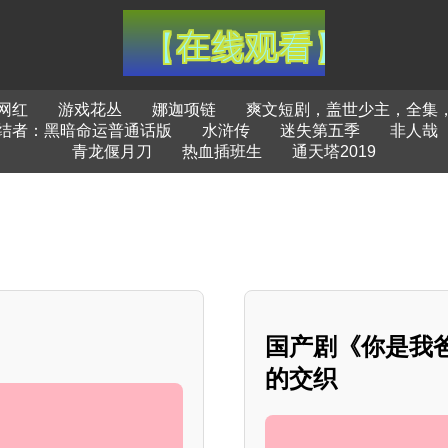
网红
游戏花丛
娜迦项链
爽文短剧，盖世少主，全集
结者：黑暗命运普通话版
水浒传
迷失第五季
非人哉
青龙偃月刀
热血插班生
通天塔2019
国产剧《你是我
的交织