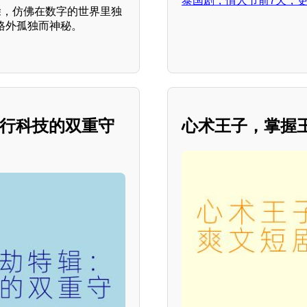
泰国剧，情人节前7天，更
除，仿佛在数字的世界里独
格外孤独而神秘。
飞行科技的双重守
心术王子，掌握