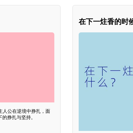
在下一炷香的时
主人公在逆境中挣扎，面
下的挣扎与坚持。