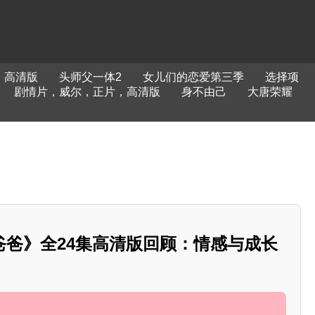
，高清版
头师父一体2
女儿们的恋爱第三季
选择项
剧情片，威尔，正片，高清版
身不由己
大唐荣耀
爸爸》全24集高清版回顾：情感与成长