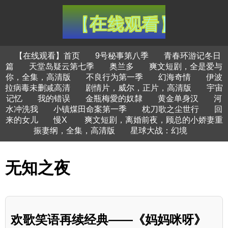
【在线观看】首页
9号秘事第八季
青春环游记冬日
篇
天堂岛疑云第七季
奥兰多
爽文短剧，全是爱与
你，全集，高清版
不良行为第一季
幻海奇情
伊波
拉病毒未删减高清
剧情片，威尔，正片，高清版
宇宙
记忆
我的错误
金瓶梅愛的奴隸
黄金单身汉
河
水冲洗我
小镇煤田命案第一季
枕刀歌之尘世行
回
来的女儿
慢X
爽文短剧，离婚前夜，顾总的小娇妻重
振妻纲，全集，高清版
星球大战：幻境
无知之夜
欢歌笑语再续经典——《妈妈咪呀》