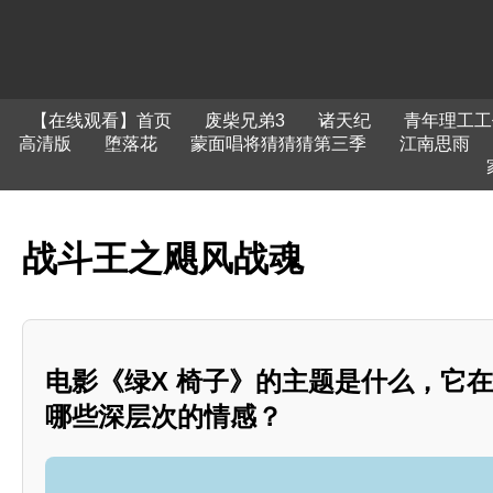
【在线观看】首页
废柴兄弟3
诸天纪
青年理工工
高清版
堕落花
蒙面唱将猜猜猜第三季
江南思雨
战斗王之飓风战魂
电影《绿X 椅子》的主题是什么，它
哪些深层次的情感？