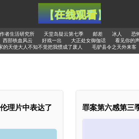
作者生活研究所
天堂岛疑云第七季
邮差
冰人
恐
西部铁血风云
好戏一出
大正处女御伽话
看见你的
家的天使大人不知不觉把我惯成了废人
毛驴县令之天外来客
在伦理片中表达了
罪案第六感第三