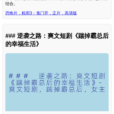
结合。
恐怖片，粽邪3：鬼门开，正片，高清版
### 逆袭之路：爽文短剧《踹掉霸总后
的幸福生活》