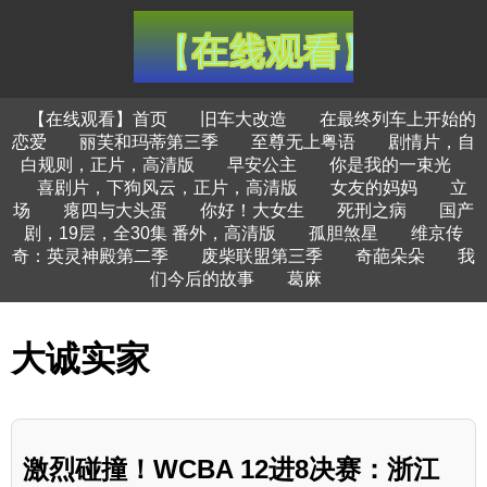
【在线观看】首页
旧车大改造
在最终列车上开始的
恋爱
丽芙和玛蒂第三季
至尊无上粤语
剧情片，自
白规则，正片，高清版
早安公主
你是我的一束光
喜剧片，下狗风云，正片，高清版
女友的妈妈
立
场
瘪四与大头蛋
你好！大女生
死刑之病
国产
剧，19层，全30集 番外，高清版
孤胆煞星
维京传
奇：英灵神殿第二季
废柴联盟第三季
奇葩朵朵
我
们今后的故事
葛麻
大诚实家
激烈碰撞！WCBA 12进8决赛：浙江