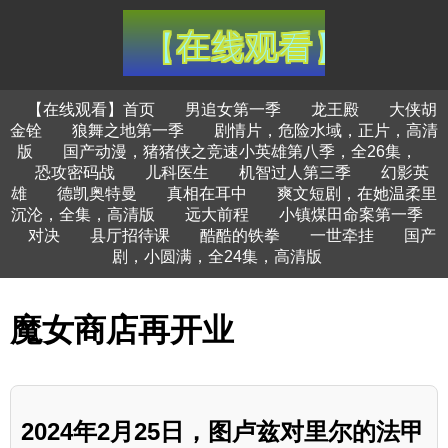
【在线观看】首页
男追女第一季
龙王殿
大侠胡
金铨
狼舞之地第一季
剧情片，危险水域，正片，高清
版
国产动漫，猪猪侠之竞速小英雄第八季，全26集，
恐攻密码战
儿科医生
机智过人第三季
幻影英
雄
德凯奥特曼
真相在耳中
爽文短剧，在她温柔里
沉沦，全集，高清版
远大前程
小镇煤田命案第一季
对决
县厅招待课
酷酷的铁拳
一世牵挂
国产
剧，小圆满，全24集，高清版
魔女商店再开业
2024年2月25日，图卢兹对里尔的法甲