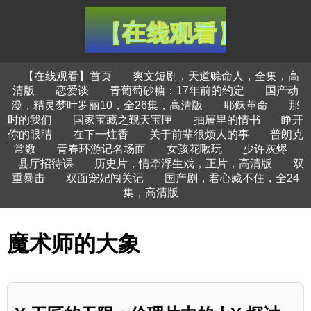
【在线观看】首页
爽文短剧，天道赊命人，全集，高
清版
恋爱谈
青葡萄砂糖：17年前的约定
国产动
漫，精灵梦叶罗丽10，全26集，高清版
耶稣革命
那
时的我们
国家宝藏之觐天宝匣
抽屉里的情书
睁开
你的眼睛
在下一炷香
关于前辈很烦人的事
普朗克
常数
青春环游记名场面
女孩花啾玩
少许灰烬
县厅招待课
历史片，情牵浮生戏，正片，高清版
双
重暴击
双面宠妃闯关记
国产剧，君心藏不住，全24
集，高清版
魔术师的大象