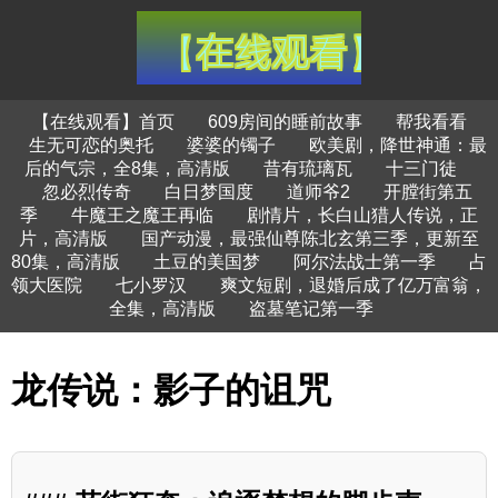
【在线观看】首页
609房间的睡前故事
帮我看看
生无可恋的奥托
婆婆的镯子
欧美剧，降世神通：最
后的气宗，全8集，高清版
昔有琉璃瓦
十三门徒
忽必烈传奇
白日梦国度
道师爷2
开膛街第五
季
牛魔王之魔王再临
剧情片，长白山猎人传说，正
片，高清版
国产动漫，最强仙尊陈北玄第三季，更新至
80集，高清版
土豆的美国梦
阿尔法战士第一季
占
领大医院
七小罗汉
爽文短剧，退婚后成了亿万富翁，
全集，高清版
盗墓笔记第一季
龙传说：影子的诅咒