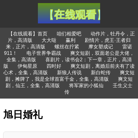
【在线观看】首页
咱们相爱吧
动作片，牡丹令，正
片，高清版
大大哒
赢利
剧情片，虎王·王者归
来，正片，高清版
螺丝在拧紧
摩女塑成记
雷诺
911！
电子世界争霸战
爽文短剧，双面老公是大佬，
全集，高清版
喜剧片，读书会2：下一章，正片，高清
版
伊甸星原
四时好
爽文短剧，离婚后前夫有了读
心术，全集，高清版
新狼人传说
新白蛇传
爽文短
剧，摊牌了，我是全球首富千金，全集，高清版
爽文短
剧，仙王，全集，高清版
将军家的小狐仙
壬生义士
传
旭日婚礼