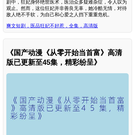
剧中，狂妃身怀绝世医术，医治众多疑难杂症，令人叹为
观止。然而，这位狂妃并非善良无辜，她冷酷无情，对待
敌人绝不手软，为自己和心爱之人挡下重重危机。
爽文短剧，医品狂妃不好惹，全集，高清版
《国产动漫《从零开始当首富》高清
版已更新至45集，精彩纷呈》