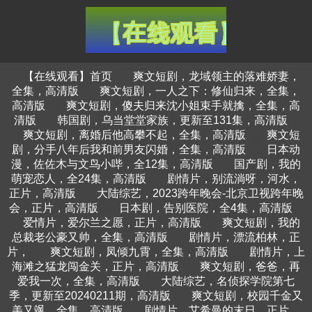
【在线观看】首页
爽文短剧，龙域领主的落难娇妻，
全集，高清版
爽文短剧，一人之下：修仙归来，全集，
高清版
爽文短剧，傻夫归来沈小姐束手就擒，全集，高
清版
韩国剧，乌当堂堂家族，更新至131集，高清版
爽文短剧，离婚后他高攀不起，全集，高清版
爽文短
剧，分手八年后我和前男友闪婚，全集，高清版
日本动
漫，佐佐木与文鸟小哔，全12集，高清版
国产剧，我的
萌宠恋人，全24集，高清版
剧情片，别流淌呀，河水，
正片，高清版
大陆综艺，2023跨年晚会-北京卫视跨年晚
会，正片，高清版
日本剧，告别医院，全4集，高清版
爱情片，爱尔兰之愿，正片，高清版
爽文短剧，我的
总裁老公豪又帅，全集，高清版
剧情片，漂流柏林，正
片，
爽文短剧，凤倾九霄，全集，高清版
剧情片，上
海滩之猛龙闯金关，正片，高清版
爽文短剧，爸爸，再
爱我一次，全集，高清版
大陆综艺，名侦探学院第七
季，更新至20240211期，高清版
爽文短剧，校园千金又
美又飒，全集，高清版
剧情片，艾希曼的末日，正片，