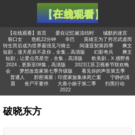
【在线观看】首页
爱在记忆被冻结时
缄默的迷宫
裂口女
危机22分钟
辛巴
英雄王为了穷尽武道而
转生而后成为世界最强见习骑士
间谍亚契第四季
爽文
短剧，漫天星辰不及你，全集，高清版
幻影奇兵
爽文
短剧，让爱点亮星空，全集，高清版
欧美剧，X 感野兽
2024，更新至08集，高清版
2023江苏卫视春节联欢晚
会
梦想改造家第七季升级版
看见你的声音第五季
普通人
邪密满屋：印度家族集体死亡案
宁静的清
晨
丧尸不要停
大唐小娘子第二季
扫黑行动
2022
破晓东方