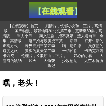
【在线观看】首页
剧情片，忧郁小女孩，正片，高清
版
国产动漫，最强仙尊陈北玄第三季，更新至80集，高
清版
重力小丑
爽文短剧，拒不复婚，渣夫请自重，全
集，高清版
扈三娘与矮脚虎王英
后浪
打开生活的
正确方式
跨界喜剧王第四季
喵，请许愿
吴彦祖的
速度之旅
狐狸的夏天第二季
一切如你
卡西克呼叫
卡西克
伦理片，X 欲序曲，正片，
好心的小偷
大
雪海的凯纳
凶火
大偷袭
少数意见
太空木偶历
险记
嘿，老头！