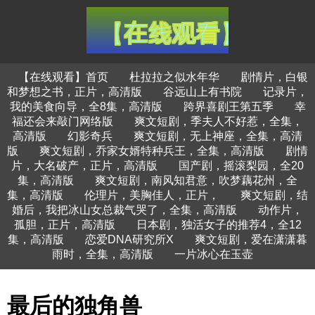
【在线观看】首页
杜拉拉之似水年华
剧情片，白银
和梦想之书，正片，高清版
谷远山上有书院
记录片，
我的美食向导，全8集，高清版
跨界喜剧王第五季
幸
福还会来敲门网络版
爽文短剧，季夫人不好惹，全集，
高清版
幻影奇兵
爽文短剧，无上神座，全集，高清
版
爽文短剧，乔家女婿特种兵王，全集，高清版
剧情
片，大名破产，正片，高清版
国产剧，摇滚梨园，全20
集，高清版
爽文短剧，南风知君意，吹梦藕花州，全
集，高清版
伦理片，美胸佳人，正片，
爽文短剧，结
婚后，我把冰山女总裁气哭了，全集，高清版
动作片，
孤胆，正片，高清版
日本剧，独活女子的推荐4，全12
集，高清版
恋爱DNA研究所X
爽文短剧，爱在潇潇暮
雨时，全集，高清版
一片冰心在玉壶
最后的独角兽