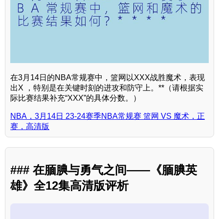
在3月14日的NBA常规赛中，篮网以XXX战胜魔术，表现
出X ，特别是在关键时刻的进攻和防守上。**（请根据实
际比赛结果补充“XXX”的具体分数。）
NBA，3月14日 23-24赛季NBA常规赛 篮网 VS 魔术，正
赛，高清版
### 在腼腆与勇气之间——《腼腆英
雄》全12集高清版评析