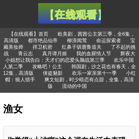
【在线观看】首页
欧美剧，茜茜公主第三季，全6集，
高清版
都市绝品仙帝
柳浪闻莺
命运探索者
宝
藏美妆师
捍卫机密
红鼻子驯鹿鲁道夫
了不起的挑
战
青云志
真月谭月姬
我的血腥情人节
辉夜大
小姐想让我告白：天才们的恋爱头脑战第三季
欢乐中国
人第二季
攻略吧！公主
韩国剧，沙之花也有春天，全
12集，高清版
侠盗魅影
欢乐一家亲第十一季
小红
帽：狼人猎手
爽文短剧，时少暗恋有点甜，全集，高清
版
流动的中国
渔女