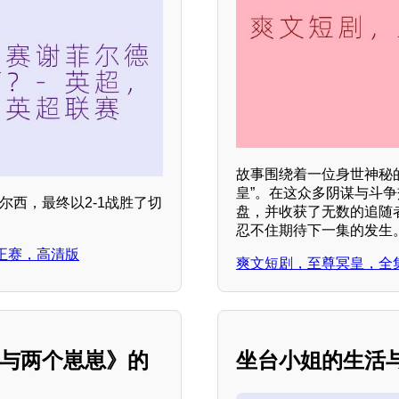
故事围绕着一位身世神秘
皇”。在这众多阴谋与斗
尔西，最终以2-1战胜了切
盘，并收获了无数的追随
忍不住期待下一集的发生
，正赛，高清版
爽文短剧，至尊冥皇，全
她与两个崽崽》的
坐台小姐的生活