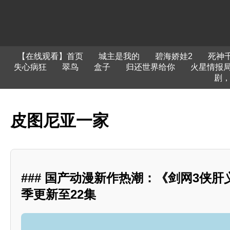
【在线观看】首页
城主是我的
碧海娇娃2
死神
失心病狂
翠鸟
盒子
归还世界给你
火星情报
剧，
皮图尼亚一家
### 国产动漫新作热潮：《剑网3侠
季更新至22集