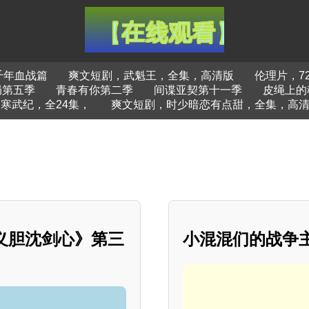
千年血战篇
爽文短剧，武魁王，全集，高清版
伦理片，7
局第五季
青春有你第二季
间谍亚契第十一季
皮绳上的
寒武纪，全24集，
爽文短剧，时少暗恋有点甜，全集，高
肝义胆沈剑心》第三
小混混们的战争主