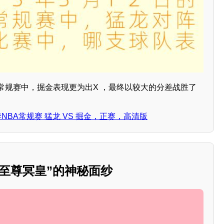
BA常规赛中，掘金表现更为出X ，最终以较大的分差战胜了
4赛季NBA常规赛 猛龙 VS 掘金，正赛，高清版
至尊冥皇”的神秘面纱