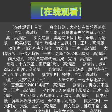
【在线观看】首页
爽文短剧，大小姐在娱乐圈杀疯
了，全集，高清版
国产剧，只是未婚夫的关系，全24
集，高清版
爽文短剧，黑莲花上位手册，全集，高清
版
欧美综艺，瑞奇·热维斯：世界末日，正片，高清版
动作片，仙剑奇侠传前传：酒剑仙，正片，高清版
大
陆综艺，最强大脑第十一季，更新至20240330期，高清版
爽文短剧，我在八零年代当后妈，完结，高清版
国产
动漫，十方武圣，更新至16集，高清版
剧情片，紫X
2023，正片，高清版
爽文短剧，丑妻逆袭，颜值惊艳全
球，全集，高清版
爽文短剧，登神，全集，高清版
伦
理片，火辣宝贝，正片，
大陆综艺，一起火锅吧第四
季，更新至20240114期下，高清版
剧情片，青春并不温
柔，正片，高清版
动作片，刀剑乱舞电影版2，正片，高
清版
国产动漫，近战法师，全20集，高清版
日本动
漫，异世界温泉开拓记，全12集，高清版
爽文短剧，一
束阳光一束爱，全集，高清版
爽文短剧，卧底千金，全
集，高清版
爽文短剧，福宝六岁半，全集，高清版