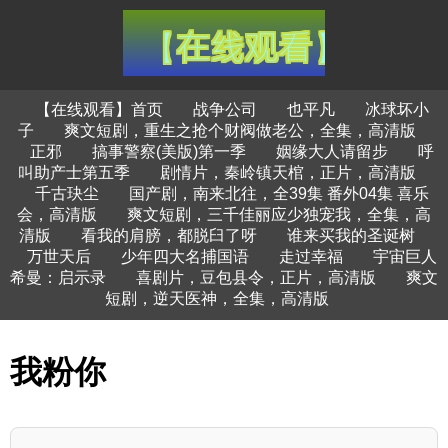
【在线观看】首页
战争公司
也平凡
冰球坏小
子
爽文短剧，重生之抢个财阀做老公，全集，高清版
正邪
搞事警察(美版)第一季
姻缘大人请留步
呼
叫助产士第五季
剧情片，秦岭镇天棺，正片，高清版
千古玦尘
国产剧，南来北往，全39集 番外04集 喜乐
会，高清版
爽文短剧，三千佳丽应少独宠我，全集，高
清版
看我的肩膀，都脱臼了呀
谁来买我的圣诞树
万世天后
少年四大名捕国语
走过幸福
宇宙巨人
希曼：启示录
喜剧片，豆包县令，正片，高清版
爽文
短剧，逆天医神，全集，高清版
我粉你