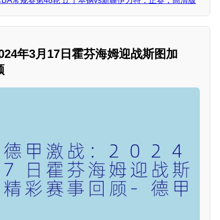
日 CBA常规赛第48轮 辽宁本钢vs新疆伊力特，正赛，高清版
2024年3月17日霍芬海姆迎战斯图加
顾