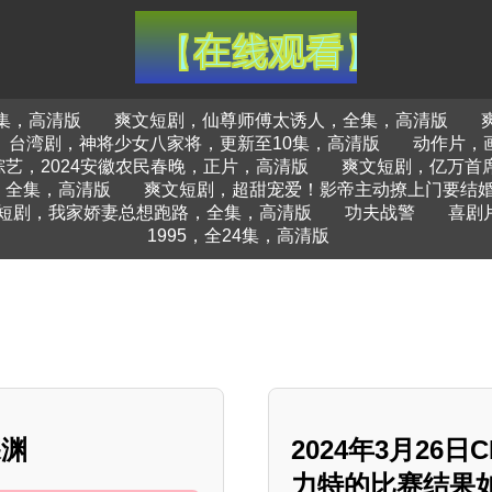
集，高清版
爽文短剧，仙尊师傅太诱人，全集，高清版
台湾剧，神将少女八家将，更新至10集，高清版
动作片，
综艺，2024安徽农民春晚，正片，高清版
爽文短剧，亿万首
，全集，高清版
爽文短剧，超甜宠爱！影帝主动撩上门要结
短剧，我家娇妻总想跑路，全集，高清版
功夫战警
喜剧
1995，全24集，高清版
深渊
2024年3月26
力特的比赛结果如何