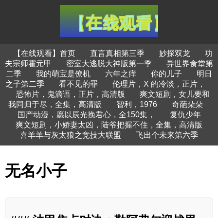
【在线观看】首页
直言真相第三季
妙探双龙
功
夫宗师霍元甲
密室大逃脱大神版第一季
异世界食堂第
二季
我的萌宝是僚机
六年之痒
你的儿子
明日
之子第二季
看不见的罪
伦理片，X 的冷淡，正片，
恐怖片，鬼滴语，正片，高清版
爽文短剧，女儿要和
我同归于尽，全集，高清版
智利，1976
奇葩朵朵
国产动漫，愿以辰光挽君心，全150集，
复仇少年
爽文短剧，小娇妻太凶，陆爷把握不住，全集，高清版
喜羊羊与灰太狼之竞技大联盟
飞出个未来第六季
无名小子