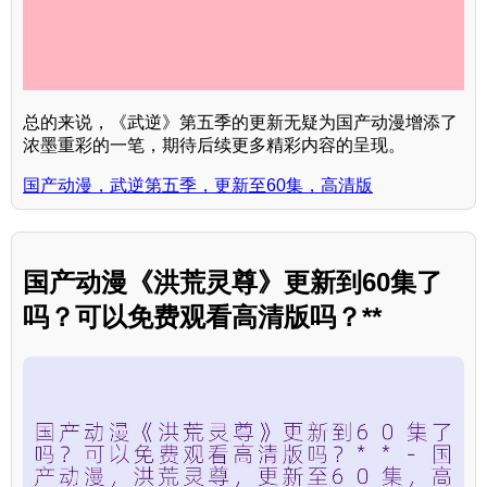
总的来说，《武逆》第五季的更新无疑为国产动漫增添了
浓墨重彩的一笔，期待后续更多精彩内容的呈现。
国产动漫，武逆第五季，更新至60集，高清版
国产动漫《洪荒灵尊》更新到60集了
吗？可以免费观看高清版吗？**