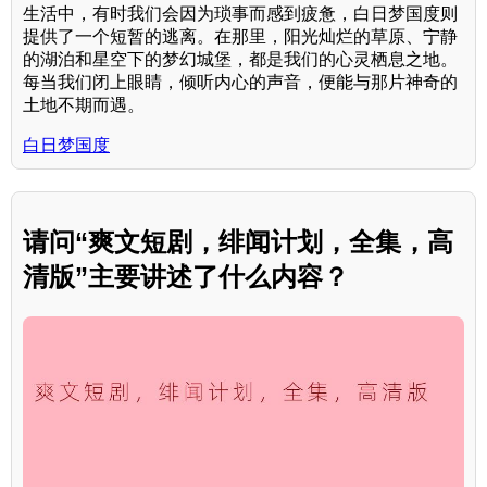
生活中，有时我们会因为琐事而感到疲惫，白日梦国度则
提供了一个短暂的逃离。在那里，阳光灿烂的草原、宁静
的湖泊和星空下的梦幻城堡，都是我们的心灵栖息之地。
每当我们闭上眼睛，倾听内心的声音，便能与那片神奇的
土地不期而遇。
白日梦国度
请问“爽文短剧，绯闻计划，全集，高
清版”主要讲述了什么内容？