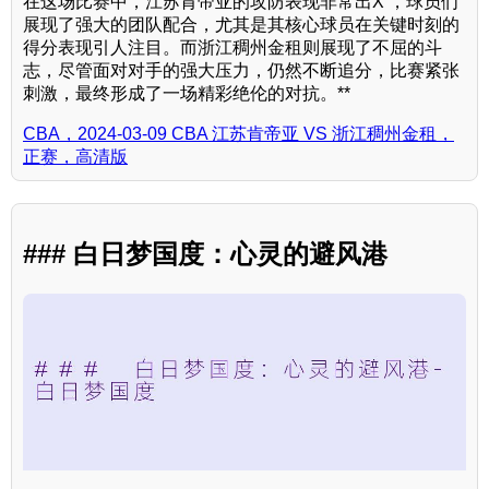
在这场比赛中，江苏肯帝亚的攻防表现非常出X ，球员们
展现了强大的团队配合，尤其是其核心球员在关键时刻的
得分表现引人注目。而浙江稠州金租则展现了不屈的斗
志，尽管面对对手的强大压力，仍然不断追分，比赛紧张
刺激，最终形成了一场精彩绝伦的对抗。**
CBA，2024-03-09 CBA 江苏肯帝亚 VS 浙江稠州金租，
正赛，高清版
### 白日梦国度：心灵的避风港