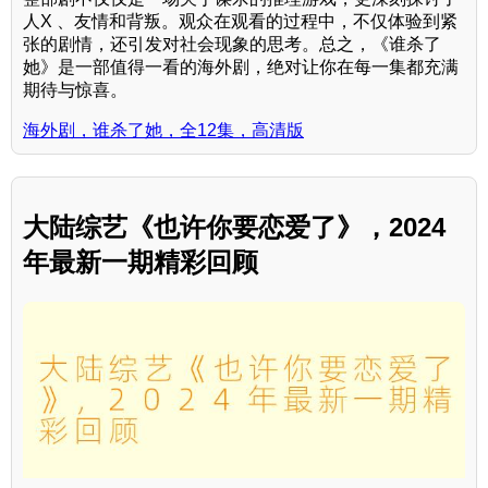
人X 、友情和背叛。观众在观看的过程中，不仅体验到紧
张的剧情，还引发对社会现象的思考。总之，《谁杀了
她》是一部值得一看的海外剧，绝对让你在每一集都充满
期待与惊喜。
海外剧，谁杀了她，全12集，高清版
大陆综艺《也许你要恋爱了》，2024
年最新一期精彩回顾