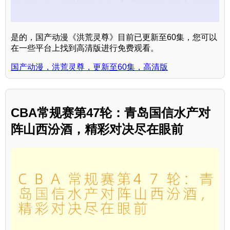
是的，国产动漫《洪荒灵尊》目前已更新至60集，您可以
在一些平台上找到高清版进行免费观看。
国产动漫，洪荒灵尊，更新至60集，高清版
CBA常规赛第47轮：青岛国信水产对
阵山西汾酒，精彩对决尽在眼前