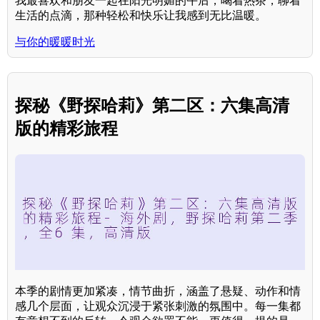
我最喜欢和朋友一起在阳光明媚的午后，喝着热茶，聊着
生活的点滴，那种轻松和快乐让我感到无比温暖。
与你的暖暖时光
探秘《野探哈莉》第二区：六集高清
版的精彩旅程
本季的剧情更加紧凑，情节曲折，涵盖了悬疑、动作和情
感几个层面，让观众沉浸于紧张刺激的氛围中。每一集都