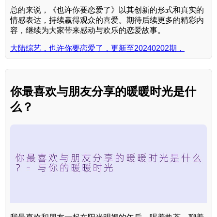
总的来说，《也许你要恋爱了》以其创新的形式和真实的
情感表达，持续赢得观众的喜爱。期待后续更多的精彩内
容，继续为大家带来感动与欢乐的恋爱故事。
大陆综艺，也许你要恋爱了，更新至20240202期，
你最喜欢与朋友分享的暖暖时光是什
么？