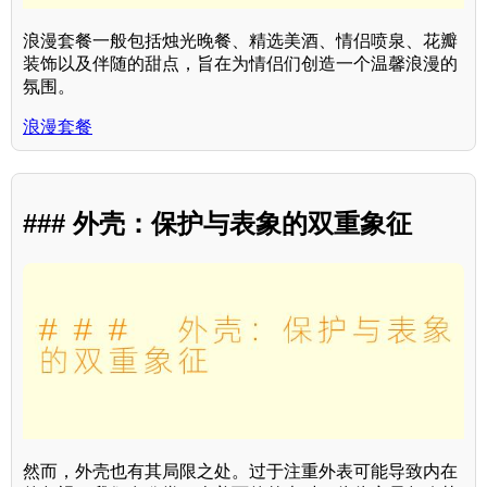
浪漫套餐一般包括烛光晚餐、精选美酒、情侣喷泉、花瓣
装饰以及伴随的甜点，旨在为情侣们创造一个温馨浪漫的
氛围。
浪漫套餐
### 外壳：保护与表象的双重象征
然而，外壳也有其局限之处。过于注重外表可能导致内在