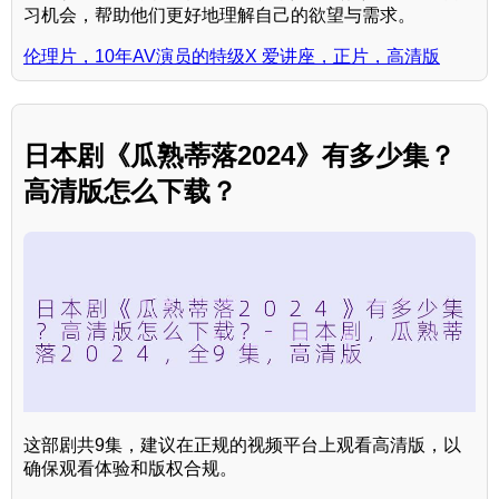
习机会，帮助他们更好地理解自己的欲望与需求。
伦理片，10年AV演员的特级X 爱讲座，正片，高清版
日本剧《瓜熟蒂落2024》有多少集？
高清版怎么下载？
这部剧共9集，建议在正规的视频平台上观看高清版，以
确保观看体验和版权合规。