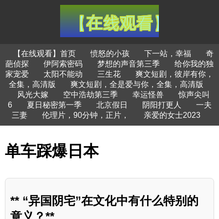
【在线观看】首页
愤怒的小孩
下一站，幸福
奇
葩侦探
伊阿索密码
梦想的声音第三季
给你我的独
家宠爱
太阳不能动
三生花
爽文短剧，彼岸有你，
全集，高清版
爽文短剧，全是爱与你，全集，高清版
风光大嫁
空中浩劫第三季
幸运怪兽
惊声尖叫
6
夏日秘密第一季
北京假日
阴阳打更人
一夫
三妻
伦理片，90分钟，正片，
亲爱的女士2023
单车踩爆日本
** “异国阴宅”在文化中有什么特别的
意义？**