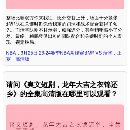
整场比赛双方你来我往，比分交替上升，场面十分紧张。
鹈鹕队在关键时刻凭借稳定的罚球和战术配合获得了领
先。而活塞队则不甘示弱，顽强追分，甚至稍稍缩小了分
差。最终，鹈鹕凭借出X 的团队配合和关键时刻的个人表
现，锁定胜局。
NBA，3月25日 23-24赛季NBA常规赛 鹈鹕 VS 活塞，正
赛，高清版
请问《爽文短剧，龙年大吉之衣锦还
乡》的全集高清版在哪里可以观看？