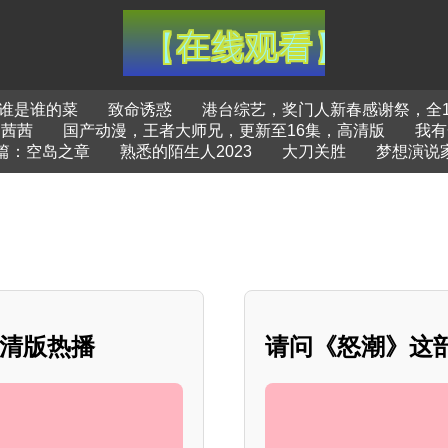
谁是谁的菜
致命诱惑
港台综艺，奖门人新春感谢祭，全
茜茜
国产动漫，王者大师兄，更新至16集，高清版
我有
篇：空岛之章
熟悉的陌生人2023
大刀关胜
梦想演说
高清版热播
请问《怒潮》这