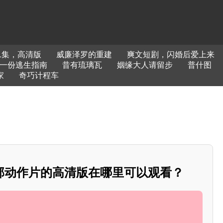
1集，高清版
威廉泽罗的重建
爽文短剧，闪婚后爱上来
一份逃生指南
昔有琉璃瓦
姻缘大人请留步
普什图
家
奇巧计程车
部动作片的高清版在哪里可以观看？