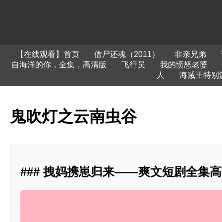
【在线观看】首页
借尸还魂（2011）
非亲兄弟
自海洋的你，全集，高清版
飞行员
我的愤怒老婆
人
海贼王特别
鬼吹灯之云南虫谷
### 拽妈携崽归来——爽文短剧全集