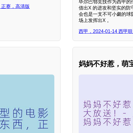
毕尔巴鄂竞技作为西甲的
苏酒，正赛，高清版
借出X 的进攻和坚实的
会也是一支不可小觑的球
场上发挥出X 。
西甲，2024-01-14 
妈妈不好惹，萌