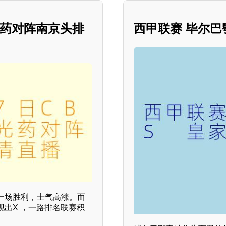
阳光药对阵南京头排
西甲联赛 毕尔巴
一场胜利，士气高涨。而
出X ，一路排名联赛积