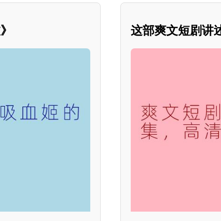
旅》
这部爽文短剧讲