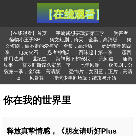
【在线观看】首页
宇崎酱想要玩耍第二季
受害者
怪物小王子SP
爽文短剧，倚天，全集，高清版
爽
文短剧，偷不走的爱与光，全集，高清版
妈妈咪呀第四
季
电光火石
忍者神龟3
百味超市第一季
谎言
使用法则
世纪虫
海神殿下超宠我
无间盗
庙街
故事
普罗旺斯谋杀案第一季
七年风暴
欧美剧，分
裂第一季，全5集，高清版
恐怖片，女囚霊，正片，高清
版
风暴舞
排球少年剧场版：结束与开始
你在我的世界里
释放真挚情感，《朋友请听好Plus