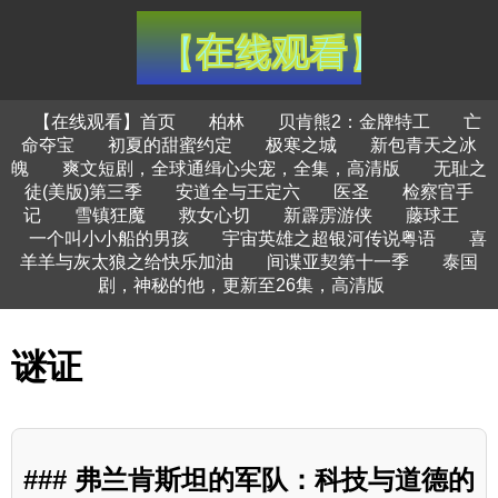
【在线观看】首页
柏林
贝肯熊2：金牌特工
亡
命夺宝
初夏的甜蜜约定
极寒之城
新包青天之冰
魄
爽文短剧，全球通缉心尖宠，全集，高清版
无耻之
徒(美版)第三季
安道全与王定六
医圣
检察官手
记
雪镇狂魔
救女心切
新霹雳游侠
藤球王
一个叫小小船的男孩
宇宙英雄之超银河传说粤语
喜
羊羊与灰太狼之给快乐加油
间谍亚契第十一季
泰国
剧，神秘的他，更新至26集，高清版
谜证
### 弗兰肯斯坦的军队：科技与道德的