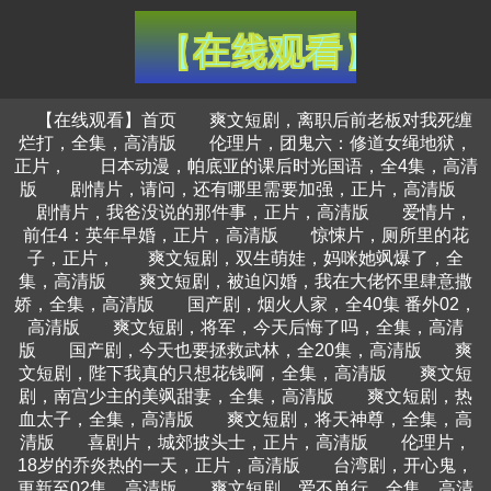
【在线观看】首页
爽文短剧，离职后前老板对我死缠
烂打，全集，高清版
伦理片，团鬼六：修道女绳地狱，
正片，
日本动漫，帕底亚的课后时光国语，全4集，高清
版
剧情片，请问，还有哪里需要加强，正片，高清版
剧情片，我爸没说的那件事，正片，高清版
爱情片，
前任4：英年早婚，正片，高清版
惊悚片，厕所里的花
子，正片，
爽文短剧，双生萌娃，妈咪她飒爆了，全
集，高清版
爽文短剧，被迫闪婚，我在大佬怀里肆意撒
娇，全集，高清版
国产剧，烟火人家，全40集 番外02，
高清版
爽文短剧，将军，今天后悔了吗，全集，高清
版
国产剧，今天也要拯救武林，全20集，高清版
爽
文短剧，陛下我真的只想花钱啊，全集，高清版
爽文短
剧，南宫少主的美飒甜妻，全集，高清版
爽文短剧，热
血太子，全集，高清版
爽文短剧，将天神尊，全集，高
清版
喜剧片，城郊披头士，正片，高清版
伦理片，
18岁的乔炎热的一天，正片，高清版
台湾剧，开心鬼，
更新至02集，高清版
爽文短剧，爱不单行，全集，高清