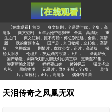
【在线观看】首页
爽文短剧，全是爱与你，全集，高
清版
爽文短剧，五年后她带崽归来，全集，高清版
重
生之门
爽文短剧，拒不悔婚：傅总别想逃，全集，高清
版
我的麻烦老友
国产剧，九日秘闻，全18集，高清
版
虎胆巍城
剧情片，虎纹少女，正片，高清版
探
秘太阳系
伦理片，灰姑娘的欲望，正片，
圣诞炉火
国产动漫，剑网3侠肝义胆沈剑心第三季，更新至22集，
聊斋新编之渡情
妈妈要出嫁
赌神风云
猛鬼毕业
典礼
黑暗物质
记录片，野X 王后，全7集，
剧情
片，法拉利，正片，高清版
偶像钓鱼营
天泪传奇之凤凰无双