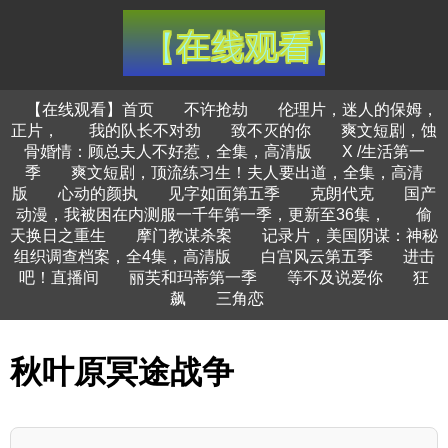
【在线观看】首页
不许抢劫
伦理片，迷人的保姆，
正片，
我的队长不对劲
致不灭的你
爽文短剧，蚀
骨婚情：顾总夫人不好惹，全集，高清版
X /生活第一
季
爽文短剧，顶流练习生！夫人要出道，全集，高清
版
心动的颜执
见字如面第五季
克朗代克
国产
动漫，我被困在内测服一千年第一季，更新至36集，
偷
天换日之重生
摩门教谋杀案
记录片，美国阴谋：神秘
组织调查档案，全4集，高清版
白宫风云第五季
进击
吧！直播间
丽芙和玛蒂第一季
等不及说爱你
狂
飙
三角恋
秋叶原冥途战争