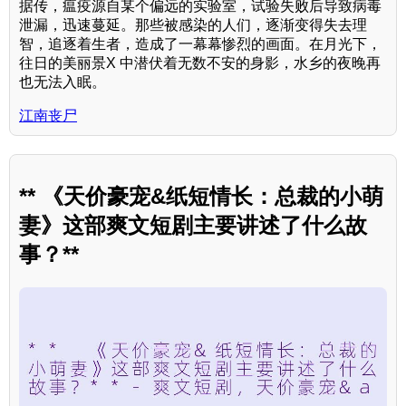
据传，瘟疫源自某个偏远的实验室，试验失败后导致病毒
泄漏，迅速蔓延。那些被感染的人们，逐渐变得失去理
智，追逐着生者，造成了一幕幕惨烈的画面。在月光下，
往日的美丽景X 中潜伏着无数不安的身影，水乡的夜晚再
也无法入眠。
江南丧尸
** 《天价豪宠&纸短情长：总裁的小萌
妻》这部爽文短剧主要讲述了什么故
事？**