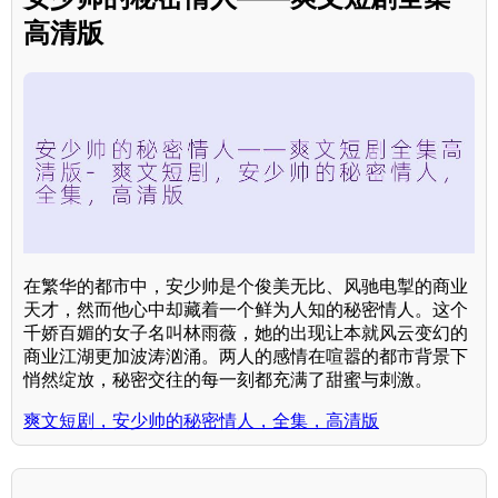
高清版
在繁华的都市中，安少帅是个俊美无比、风驰电掣的商业
天才，然而他心中却藏着一个鲜为人知的秘密情人。这个
千娇百媚的女子名叫林雨薇，她的出现让本就风云变幻的
商业江湖更加波涛汹涌。两人的感情在喧嚣的都市背景下
悄然绽放，秘密交往的每一刻都充满了甜蜜与刺激。
爽文短剧，安少帅的秘密情人，全集，高清版