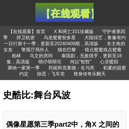
【在线观看】首页
X 和死亡101珍藏版
守护者第四
季
捍卫机密
乌龙鸳鸯智多星
大陆综艺，鲁豫有约
一日行第十一季，更新至20240409期，高清版
非主角的
女友
警视厅局外人
猫在巴黎
错点鸳鸯戏点鸳鸯
柏林
马文的房间
泰国剧，无敌猎手，更新至18
集，高清版
萌仔萌萌宅
何以“智胜”
心灵暖阳
康纳一家第一季
邦妮和克莱德：生与死
初夏的甜蜜
约定
除恶：飞车党
替身传奇乐翻天
史酷比:舞台风波
偶像星愿第三季part2中，角X 之间的