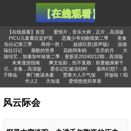
【在线观看】首页
爱情片，音乐大师，正片，高清版
PICU儿童重症监护室
恶魔少爷别吻我第二季
美食
告白记第三季
再得一胜！
超级巨星(原声版)
温德
瑞拉日记
最酷的世界
花路阿朱妈
无尽的月
大
陆综艺，加康加年味第二季，更新至20240212期，高清版
未来漫游指南
爽文短剧，拒不复婚：前妻她身家千
亿，全集，高清版
爱在记忆被冻结时
最终幻想7：圣
子降临
摩门教谋杀案
贾希大人不气馁
开饭啦！唱
作人2
天知道
爱情悠悠药草香
风云际会