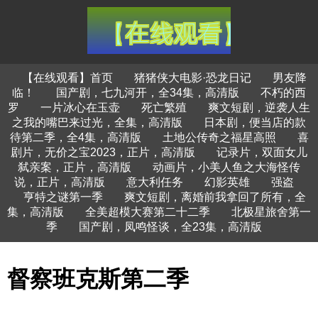
【在线观看】首页
猪猪侠大电影·恐龙日记
男友降
临！
国产剧，七九河开，全34集，高清版
不朽的西
罗
一片冰心在玉壶
死亡繁殖
爽文短剧，逆袭人生
之我的嘴巴来过光，全集，高清版
日本剧，便当店的款
待第二季，全4集，高清版
土地公传奇之福星高照
喜
剧片，无价之宝2023，正片，高清版
记录片，双面女儿
弑亲案，正片，高清版
动画片，小美人鱼之大海怪传
说，正片，高清版
意大利任务
幻影英雄
强盗
亨特之谜第一季
爽文短剧，离婚前我拿回了所有，全
集，高清版
全美超模大赛第二十二季
北极星旅舍第一
季
国产剧，凤鸣怪谈，全23集，高清版
督察班克斯第二季