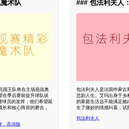
战魔术队
### 包法利夫
门托国王队将在主场迎战奥
包法利夫人是法国作家古
望在季后赛前提升球队状
悲剧人生。艾玛出身于乡
关键球员的发挥，他们希望延
的家庭生活远不能满足她
成长和核心阵容的磨合，
生了微妙的情感纠葛，试
包法利夫人
正赛，高清版