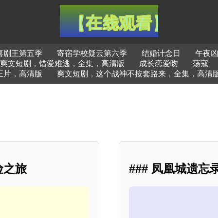
喜剧王第五季
寄宿学校疑云第六季
结婚计念日
午夜
爽文短剧，错爱难逃，全集，高清版
成长恋爱吻
荡寇
正片，高清版
爽文短剧，这个战神不按套路来，全集，高清
险之旅
### 凤凰城遗