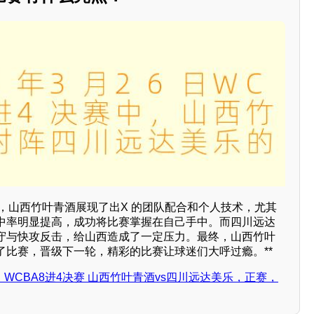
中，山西竹叶青酒展现了出X 的团队配合和个人技术，尤其
中率明显提高，成功将比赛掌握在自己手中。而四川远达
守与快攻反击，给山西造成了一定压力。最终，山西竹叶
了比赛，晋级下一轮，精彩的比赛让球迷们大呼过瘾。**
6日 WCBA8进4决赛 山西竹叶青酒vs四川远达美乐，正赛，