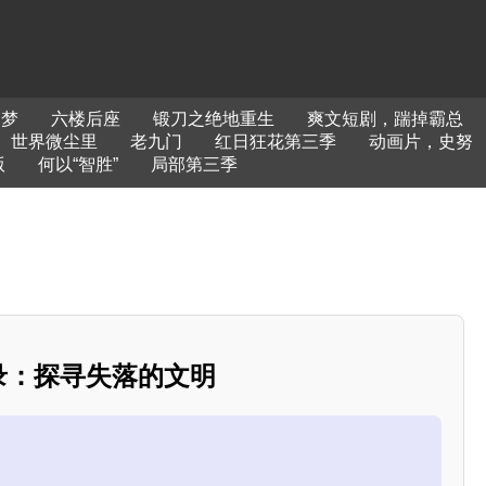
凶梦
六楼后座
锻刀之绝地重生
爽文短剧，踹掉霸总
世界微尘里
老九门
红日狂花第三季
动画片，史努
版
何以“智胜”
局部第三季
忘录：探寻失落的文明