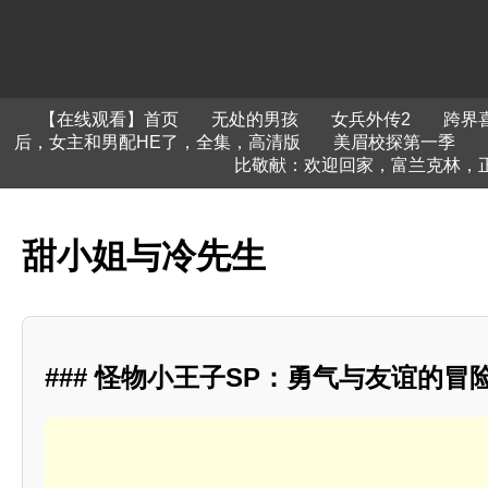
【在线观看】首页
无处的男孩
女兵外传2
跨界
后，女主和男配HE了，全集，高清版
美眉校探第一季
比敬献：欢迎回家，富兰克林，
甜小姐与冷先生
### 怪物小王子SP：勇气与友谊的冒