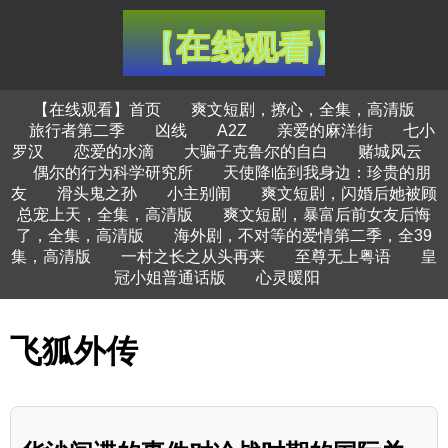
【在线观看】首页
爽文短剧，撩心，全集，高清版
旅行者第二季
凶线
A2Z
亲爱的麻洋街
七小
罗汉
恋爱的水滴
大骗子克鲁尔的自白
赌城风云
偶尔的行为科学研究所
天使降临到我身边：珍贵的朋
友
滑头鬼之孙
小主别闹
爽文短剧，闪婚后她被顾
总宠上天，全集，高清版
爽文短剧，暴富后前女友后悔
了，全集，高清版
海外剧，不对等的爱情第二季，全39
集，高清版
一村之长之从头再来
至尊无上粤语
皇
冠小姐普通话版
心灵暖阳
飞狐外传