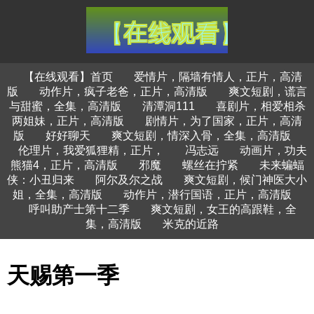
【在线观看】首页
爱情片，隔墙有情人，正片，高清
版
动作片，疯子老爸，正片，高清版
爽文短剧，谎言
与甜蜜，全集，高清版
清潭洞111
喜剧片，相爱相杀
两姐妹，正片，高清版
剧情片，为了国家，正片，高清
版
好好聊天
爽文短剧，情深入骨，全集，高清版
伦理片，我爱狐狸精，正片，
冯志远
动画片，功夫
熊猫4，正片，高清版
邪魔
螺丝在拧紧
未来蝙蝠
侠：小丑归来
阿尔及尔之战
爽文短剧，候门神医大小
姐，全集，高清版
动作片，潜行国语，正片，高清版
呼叫助产士第十二季
爽文短剧，女王的高跟鞋，全
集，高清版
米克的近路
天赐第一季