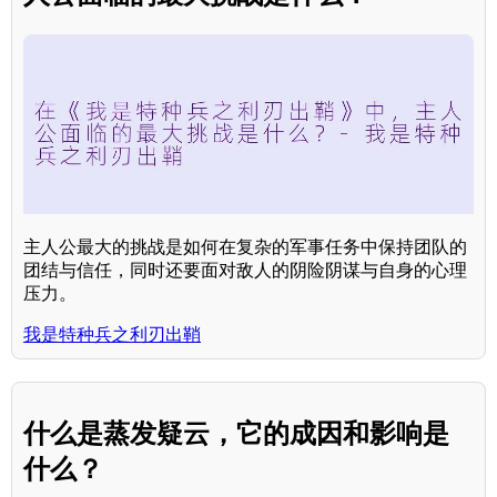
主人公最大的挑战是如何在复杂的军事任务中保持团队的
团结与信任，同时还要面对敌人的阴险阴谋与自身的心理
压力。
我是特种兵之利刃出鞘
什么是蒸发疑云，它的成因和影响是
什么？