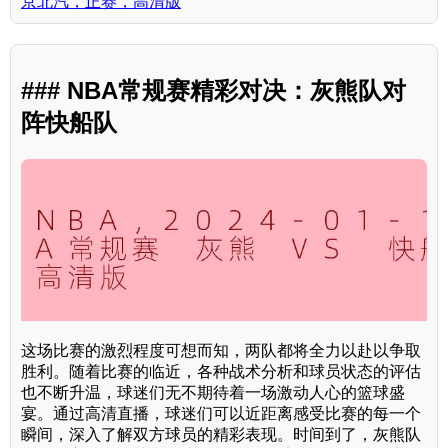
京北汽，正赛，高清版
### NBA常规赛精彩对决：灰熊队对
阵快船队
这场比赛的激烈程度可想而知，两队都将全力以赴以争取
胜利。随着比赛的临近，各种战术分析和球员状态的评估
也不断升温，球迷们无不期待着一场激动人心的篮球盛
宴。通过高清直播，球迷们可以近距离感受比赛的每一个
瞬间，深入了解双方球员的精彩表现。时间到了，灰熊队