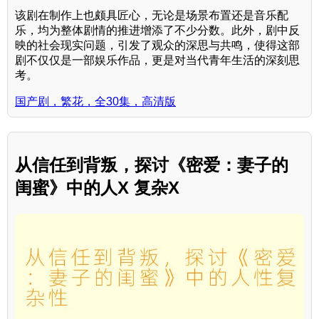
该剧在制作上也颇具匠心，无论是场景布置还是音乐配
乐，均为整体剧情的推进增添了不少分数。此外，剧中反
映的社会现实问题，引发了观众的深思与共鸣，使得这部
剧不仅仅是一部娱乐作品，更是对当代青年生活的深刻思
考。
国产剧，繁花，全30集，高清版
从信任到背叛，探讨《密爱：妻子的
闺蜜》中的人X 复杂X