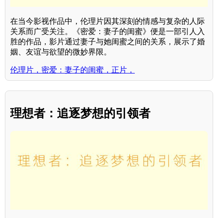
在当今影视作品中，伦理片因其深刻的情感与复杂的人际
关系而广受关注。《密爱：妻子的闺蜜》便是一部引人入
胜的作品，影片通过妻子与她闺蜜之间的关系，展示了婚
姻、友谊与欲望的微妙界限。
伦理片，密爱：妻子的闺蜜，正片，
理想者：追逐梦想的引领者