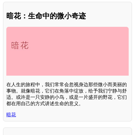
暗花：生命中的微小奇迹
在人生的旅程中，我们常常会忽视身边那些微小而美丽的
事物。就像暗花，它们在角落中绽放，给予我们宁静与舒
适。或许是一只安静的小鸟，或是一片盛开的野花，它们
都在用自己的方式讲述生命的意义。
暗花