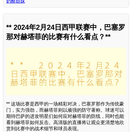
奶酪姐妹
** 2024年2月24日西甲联赛中，巴塞罗
那对赫塔菲的比赛有什么看点？**
** 这场比赛是西甲的一场精彩对决，巴塞罗那作为传统豪
门，实力强劲，而赫塔菲则以顽强的防守著称。球迷可以
期待巴萨的进攻明星们如何应对赫塔菲的防线，同时也能
看到赫塔菲如何反击。高清版的直播将让观众更清楚地欣
赏到比赛中的战术细节和球员表现。