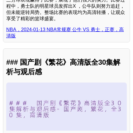
程中，勇士队的明星球员发挥出X ，公牛队则努力追赶，
但未能逆转局势。整场比赛的表现均为高清转播，让观众
享受了精彩的篮球盛宴。
NBA，2024-01-13 NBA常规赛 公牛 VS 勇士，正赛，高
清版
### 国产剧《繁花》高清版全30集解
析与观后感