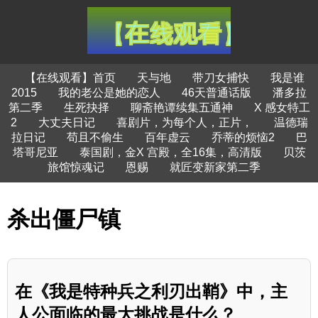
【在线观看】首页
天与地
带刀女捕快
我是谁
2015
我的老公是她的恋人
46天普通话版
潘多拉
第二季
生死抉择
聊斋艳谭续集五通神
X 感女特工
2
大丈夫日记
喜剧片，为每个人，正片，
温德瑞
拉日记
苟且不偷生
百年虚云
乔蒂的烦恼2
巴
塔哥尼亚
泰国剧，金X 宫殿，全16集，高清版
贝茨
旅馆惊魂记
恩赐
就匠变新家第二季
杀出僵尸镇
在《我是特种兵之利刃出鞘》中，主
人公面临的最大挑战是什么？