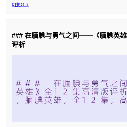
幻想G点
### 在腼腆与勇气之间——《腼腆英雄
评析