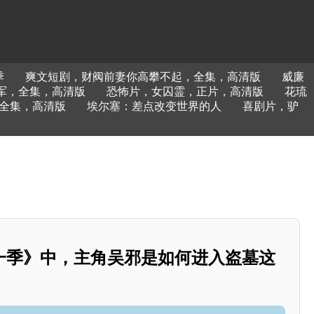
季
爽文短剧，财阀前妻你高攀不起，全集，高清版
威廉
军，全集，高清版
恐怖片，女囚霊，正片，高清版
花琉
全集，高清版
埃尔塞：差点改变世界的人
喜剧片，驴
一季》中，主角吴邪是如何进入盗墓这