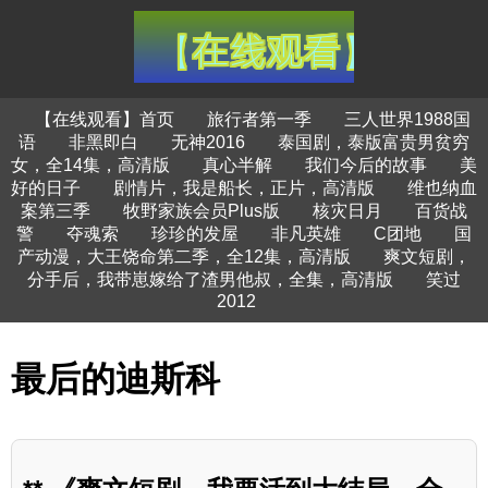
【在线观看】首页
旅行者第一季
三人世界1988国
语
非黑即白
无神2016
泰国剧，泰版富贵男贫穷
女，全14集，高清版
真心半解
我们今后的故事
美
好的日子
剧情片，我是船长，正片，高清版
维也纳血
案第三季
牧野家族会员Plus版
核灾日月
百货战
警
夺魂索
珍珍的发屋
非凡英雄
C团地
国
产动漫，大王饶命第二季，全12集，高清版
爽文短剧，
分手后，我带崽嫁给了渣男他叔，全集，高清版
笑过
2012
最后的迪斯科