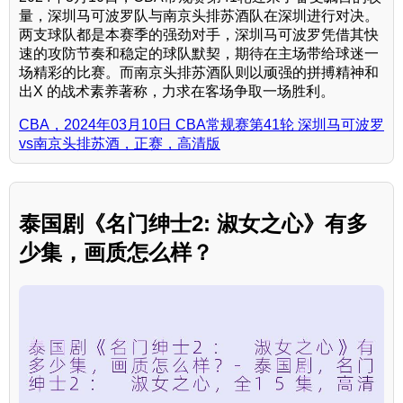
量，深圳马可波罗队与南京头排苏酒队在深圳进行对决。
两支球队都是本赛季的强劲对手，深圳马可波罗凭借其快
速的攻防节奏和稳定的球队默契，期待在主场带给球迷一
场精彩的比赛。而南京头排苏酒队则以顽强的拼搏精神和
出X 的战术素养著称，力求在客场争取一场胜利。
CBA，2024年03月10日 CBA常规赛第41轮 深圳马可波罗
vs南京头排苏酒，正赛，高清版
泰国剧《名门绅士2: 淑女之心》有多
少集，画质怎么样？