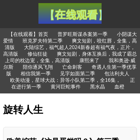
【在线观看】首页
普罗旺斯谋杀案第一季
小阴谋大
爱情
班克罗夫特第二季
爽文短剧，咬红唇，全集，高
清版
大陆综艺，福气超人2024新春超有福气夜，正片，
高清版
修仙狂徒
爽文短剧，身体互换后，我成了霸总
上司的枕边宠，全集，高清版
康熙来了
我和奥逊·威
尔斯
陪你逐风飞翔
亡命刺客
奇遇人生第一季优享
版
相信我第一季
见字如面第二季
包法利夫人
欧美动漫，星球大战：异等小队第二季，全16集，
正
在进行第一季
黄河巨蛇事件
黑水晶
血橙
旋转人生