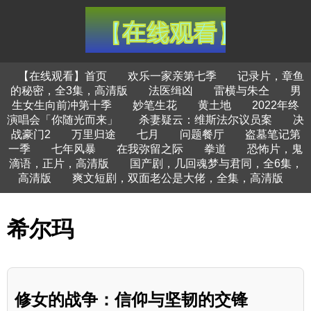
【在线观看】首页
欢乐一家亲第七季
记录片，章鱼
的秘密，全3集，高清版
法医缉凶
雷横与朱仝
男
生女生向前冲第十季
妙笔生花
黄土地
2022年终
演唱会「你随光而来」
杀妻疑云：维斯法尔议员案
决
战豪门2
万里归途
七月
问题餐厅
盗墓笔记第
一季
七年风暴
在我弥留之际
拳道
恐怖片，鬼
滴语，正片，高清版
国产剧，几回魂梦与君同，全6集，
高清版
爽文短剧，双面老公是大佬，全集，高清版
希尔玛
修女的战争：信仰与坚韧的交锋