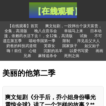
【在线观看】首页
爽文短剧，一跤摔出个泼天富贵，
全集，高清版
晚八点音乐会
幸福马上来
日本动
漫，依赖药水活下去！，全12集，高清版
试验
不可
遗忘第五季
嘻哈帝国第一季
限制
拜见岳父大人
奶爸的科技武道馆
芙蓉女
国家孩子
如父如子
嗨！前任
心链
沉默的羔羊
以爱书写爱
画画
兄弟
麻辣追杀令
死刑之病
美丽的他第二季
爽文短剧《分手后，乔小姐身份曝光
震惊全球》讲了一个怎样的故事？**