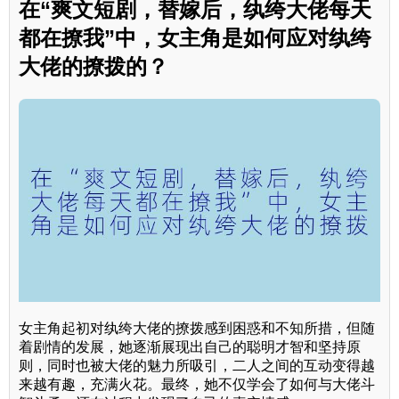
在“爽文短剧，替嫁后，纨绔大佬每天
都在撩我”中，女主角是如何应对纨绔
大佬的撩拨的？
女主角起初对纨绔大佬的撩拨感到困惑和不知所措，但随
着剧情的发展，她逐渐展现出自己的聪明才智和坚持原
则，同时也被大佬的魅力所吸引，二人之间的互动变得越
来越有趣，充满火花。最终，她不仅学会了如何与大佬斗