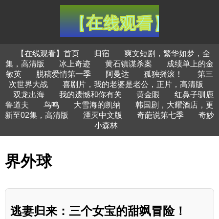
【在线观看】首页
归宿
爽文短剧，繁华如梦，全
集，高清版
冰上奇迹
黄石镇谋杀案
成绩单上的金
敏英
脱稿爱情第一季
阿曼达
孤独摇滚！
第三
次世界大战
喜剧片，我的老婆是老公，正片，高清版
双龙出海
我的遗憾和你有关
黄金眼
红鼻子驯鹿
鲁道夫
鸟鸣
大雪海的凯纳
韩国剧，大耀酒店，更
新至02集，高清版
湮灭中文版
奇葩说第七季
奇妙
小森林
界外球
逃妻归来：三个女宝的甜飒冒险！