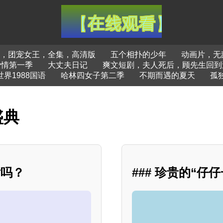
，团宠女王，全集，高清版
五个相扑的少年
动画片，无
爱情第一季
大丈夫日记
爽文短剧，夫人死后，顾先生回到
界1988国语
哈林四女子第二季
不期而遇的夏天
孤
盛典
片吗？
### 珍贵的“仔