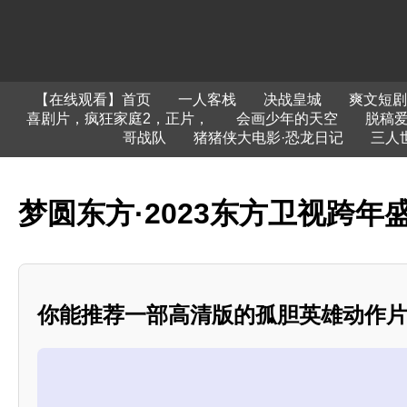
【在线观看】首页
一人客栈
决战皇城
爽文短剧
喜剧片，疯狂家庭2，正片，
会画少年的天空
脱稿
哥战队
猪猪侠大电影·恐龙日记
三人世
梦圆东方·2023东方卫视跨年
你能推荐一部高清版的孤胆英雄动作