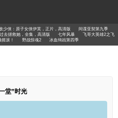
敌少侠：原子女侠伊芙，正片，高清版
间谍亚契第九季
过去拯救她，全集，高清版
七年风暴
飞哥大英雄2之飞
独摇滚！
野战惊魂2
冰血缉凶第四季
仔一堂”时光