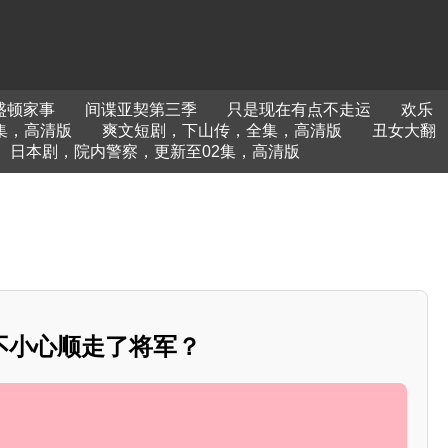
盛顿家事
间谍亚契第三季
只是现在有点不走运
欢乐
集，高清版
爽文短剧，下山传，全集，高清版
丑女大翻
日本剧，院内警察，更新至02集，高清版
不小心顺走了将军？