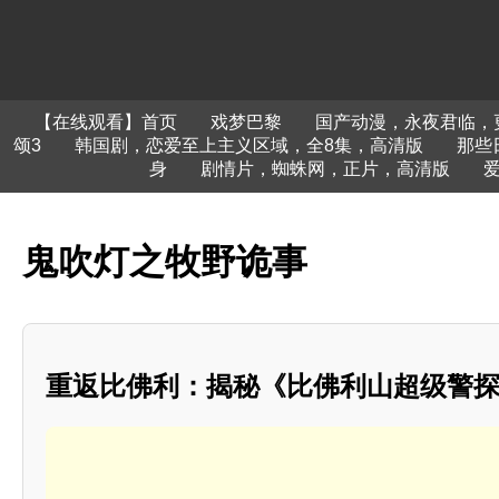
【在线观看】首页
戏梦巴黎
国产动漫，永夜君临，
颂3
韩国剧，恋爱至上主义区域，全8集，高清版
那些
身
剧情片，蜘蛛网，正片，高清版
鬼吹灯之牧野诡事
重返比佛利：揭秘《比佛利山超级警探