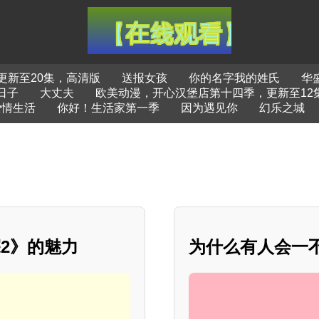
更新至20集，高清版
送报女孩
你的名字我的姓氏
华
日子
大丈夫
欧美动漫，开心汉堡店第十四季，更新至12
爱情生活
你好！生活家第一季
因为遇见你
幻乐之城
2》的魅力
为什么有人会一