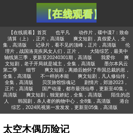
【在线观看】首页
也平凡
动作片，碟中谍7：致命
清算（上），正片，高清版
爽文短剧，真假爱人，全
集，高清版
记录片，看不见的顶峰，正片，高清版
伦
理片，战国洛克疾风女人们，正片，
大陆综艺，最美中
轴线第三季，更新至20240301期，高清版
我爱你
爽
文短剧，老子开局就是城主，全集，高清版
墨尔本风云
第二季
细节
爽文短剧，离婚后她怀了帝国总裁的崽，
全集，高清版
不一样的本能
爽文短剧，凡人修仙传，
全集，高清版
贝茨旅馆惊魂记
剧情片，郊游2023，
正片，高清版
国产动漫，都市最强仙尊，更新至40集，
高清版
爽文短剧，独宠娇妃，全集，高清版
陌生的恋
人
韩国剧，杀人者的购物中心，全8集，高清版
港台
综艺，2024民视第一发发发，更新至05集，高清版
太空木偶历险记