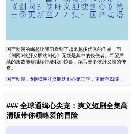
国产动漫的崛起让我们看到了越来越多优秀的作品，而
《剑网3侠肝义胆沈剑心》无疑是其中的佼佼者。希望后
续的集数能够继续带给我们惊喜，续写更多侠肝义胆的传
奇。
国产动漫，剑网3侠肝义胆沈剑心第三季，更新至22集，
### 全球通缉心尖宠：爽文短剧全集高
清版带你领略爱的冒险