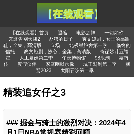
【在线观看】首页
退缩
电影之神
一切如你
东北告别天团2
豺狼的日子
爽文短剧，女王的高跟
鞋，全集，高清版
立场
北极星旅舍第一季
临终的
信托
爽文短剧，撩心，全集，高清版
奇谋妙计五福
星
人工夏娃第二季
午夜博物馆
98浪潮
嘉南
传
度假伙伴
家庭幽默录像
坑王驾到第一季
狮
鹫2023
太阳召唤第二季
精装追女仔之3
### 掘金与骑士的激烈对决：2024年4
月1日NBA常规赛精彩回顾