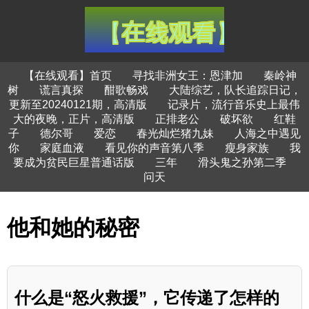
【在线观看】首页
寻找非洲女王：恩津加
秦岭神
树
谎言真探
酣歌畅戏
大陆综艺，队长追踪日记，
更新至20240121期，高清版
记录片，流行音乐史上最伟
大的夜晚，正片，高清版
正排老公
破坏欲
红鞋
子
德尔哥
爱恋
春光灿烂猪九妹
人海之中遇见
你
家庭血液
看见你的声音第八季
瘦身家族
我
要成为贫民巨星普通话版
三年
滑头鬼之孙第二季
问天
他和她的秘密
什么是“怒火救援”，它传递了怎样的