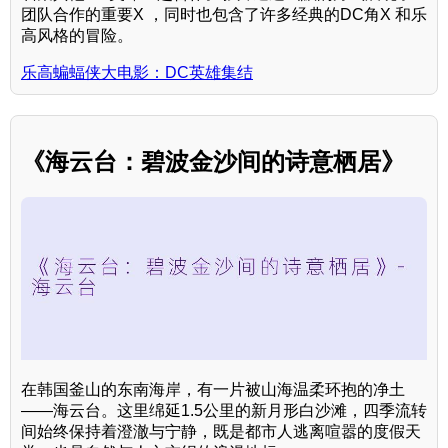
团队合作的重要X ，同时也包含了许多经典的DC角X 和乐
高风格的冒险。
乐高蝙蝠侠大电影：DC英雄集结
《海云台：碧波金沙间的诗意栖居》
在韩国釜山的东南海岸，有一片被山海温柔环抱的净土
——海云台。这里绵延1.5公里的新月形白沙滩，四季流转
间始终保持着澄澈与宁静，既是都市人逃离喧嚣的度假天