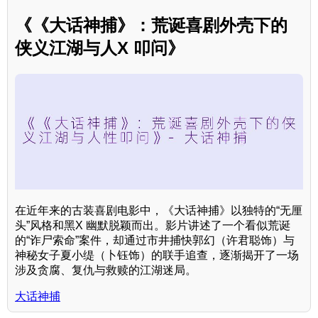
《《大话神捕》：荒诞喜剧外壳下的
侠义江湖与人X 叩问》
在近年来的古装喜剧电影中，《大话神捕》以独特的“无厘
头”风格和黑X 幽默脱颖而出。影片讲述了一个看似荒诞
的“诈尸索命”案件，却通过市井捕快郭幻（许君聪饰）与
神秘女子夏小缇（卜钰饰）的联手追查，逐渐揭开了一场
涉及贪腐、复仇与救赎的江湖迷局。
大话神捕