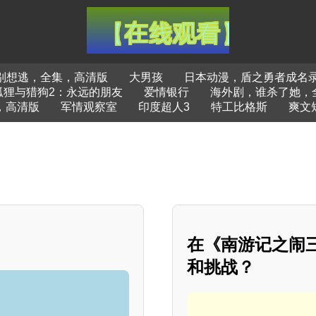
别想逃，全集，高清版
大男孩
日本动漫，盾之勇者成名录
狐狸与猎狗2：永远的朋友
爱情银行
海外剧，谁杀了她，
，高清版
军情观察室
印度超人3
特工比格斯
爽文
？
在《南游记之闹
和挑战？